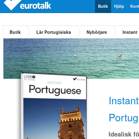
Butik
Hjälp
Kont
Butik
Lär Portugisiska
Nybörjare
Instant
Instan
Portug
Idealisk f