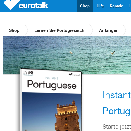
Shop
Hilfe
Kontakt
Shop
Lernen Sie Portugiesisch
Anfänger
Instan
Portug
Starte jet