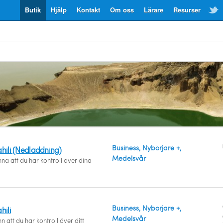
Butik
Hjälp
Kontakt
Om oss
Lärare
Resurser
Business, Nybörjare +,
ahili (Nedladdning)
Medelsvår
na att du har kontroll över dina
Business, Nybörjare +,
hili
Medelsvår
n att du har kontroll över ditt