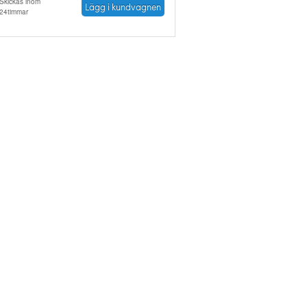
Skickas inom
Lägg i kundvagnen
24timmar