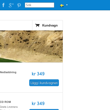
▼
Kundvagn
Nedladdning
kr 349
Lägg i kundvagnen
CD ROM
kr 349
Gratis Leverans