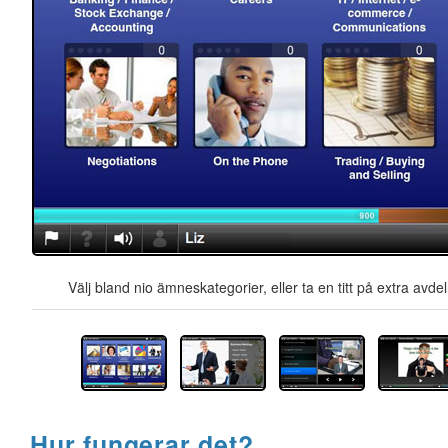
Välj bland nio ämneskategorier, eller ta en titt på extra avd
Hur fungerar det?