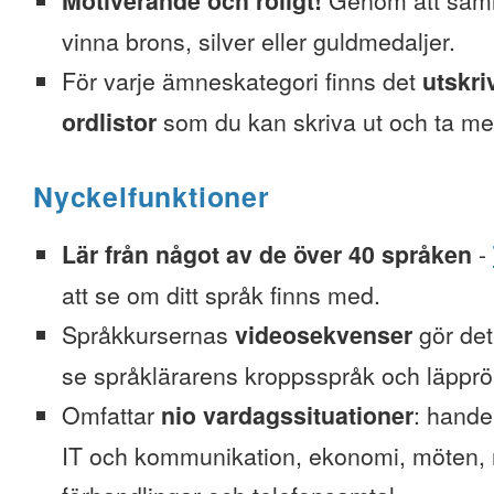
Motiverande och roligt!
Genom att saml
vinna brons, silver eller guldmedaljer.
För varje ämneskategori finns det
utskri
ordlistor
som du kan skriva ut och ta me
Nyckelfunktioner
Lär från något av de över 40 språken
-
att se om ditt språk finns med.
Språkkursernas
videosekvenser
gör det 
se språklärarens kroppsspråk och läpprör
Omfattar
nio vardagssituationer
: hande
IT och kommunikation, ekonomi, möten, re