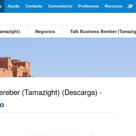
a
Ayuda
Contacto
Comentarios
Profesores
Recursos
Tamazight)
Negocios
Talk Business Bereber (Tamazig
reber (Tamazight)
(Descarga) -
io