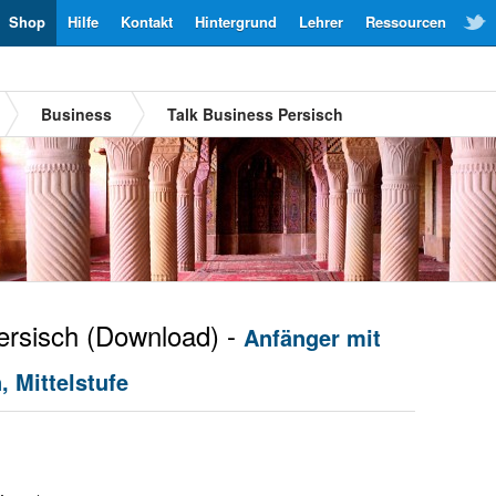
Shop
Hilfe
Kontakt
Hintergrund
Lehrer
Ressourcen
Business
Talk Business Persisch
rsisch
(Download) -
Anfänger mit
 Mittelstufe