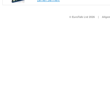
Lernen Sie mehr
© EuroTalk Ltd 2026
|
Allge