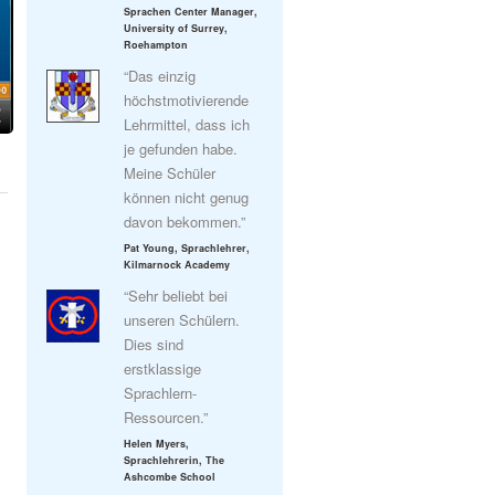
Sprachen Center Manager,
University of Surrey,
Roehampton
“Das einzig
höchstmotivierende
Lehrmittel, dass ich
je gefunden habe.
Meine Schüler
können nicht genug
davon bekommen.”
Pat Young, Sprachlehrer,
Kilmarnock Academy
“Sehr beliebt bei
unseren Schülern.
Dies sind
erstklassige
Sprachlern-
Ressourcen.”
Helen Myers,
Sprachlehrerin, The
Ashcombe School