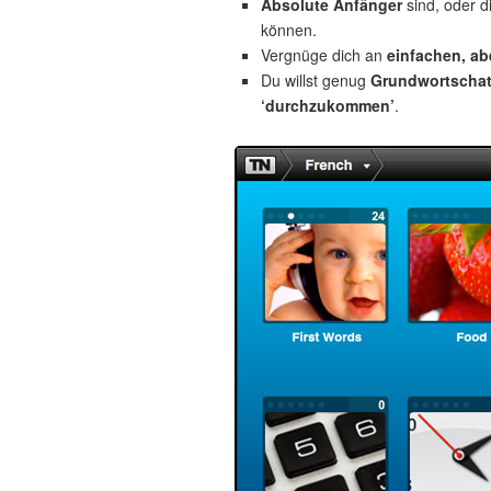
Absolute Anfänger
sind, oder d
können.
Vergnüge dich an
einfachen, a
Du willst genug
Grundwortscha
‘durchzukommen’
.