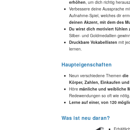
erhöhen
, um dich richtig heraus
Verbessere deine Aussprache mi
Aufnahme-Spiel, welches dir ermö
deinen Akzent, mit dem des Mu
Du wirst dich motiviert fühlen
Silber- und Goldmedallien gewin
Druckbare Vokabellisten
mit je
lernen.
Haupteigenschaften
Neun verschiedene Themen
die
Körper, Zahlen, Einkaufen und
Höre
mänliche und weibliche M
Redewendungen so oft wie nötig
Lerne auf einer, von 120 mögl
Was ist neu daran?
Erhältli