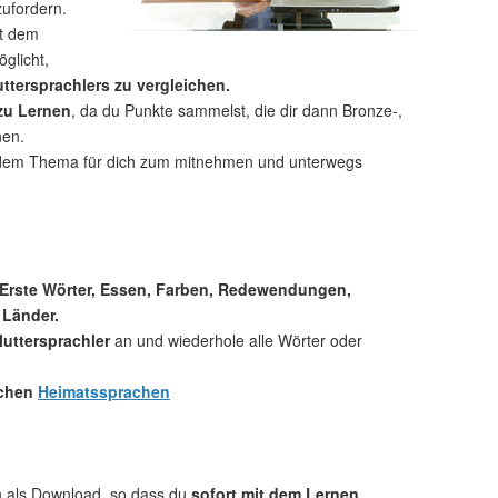
zufordern.
t dem
glicht,
ttersprachlers zu vergleichen.
 zu Lernen
, da du Punkte sammelst, die dir dann Bronze-,
nen.
dem Thema für dich zum mitnehmen und unterwegs
 Erste Wörter, Essen, Farben, Redewendungen,
 Länder.
uttersprachler
an und wiederhole alle Wörter oder
.
ichen
Heimatssprachen
ch als Download, so dass du
sofort mit dem Lernen