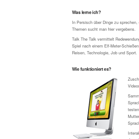
Was lerne ich?
In Persisch über Dinge zu sprechen, 
Themen sucht man hier vergebens.
Talk The Talk vermittelt Redewendun
Spiel nach einem Elf-Meter-Schieße
Reisen, Technologie, Job und Sport.
Wie funktioniert es?
Zusch
Video
Samme
Sprach
testen
Mutter
Sprac
Intera