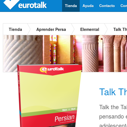
Tienda
Ayuda
Contacto
Com
Tienda
Aprender Persa
Elemental
Talk T
Talk T
Talk the Ta
pensando en
adolescent