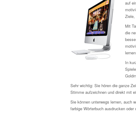
auf ei
motivi
Ziele,
Mit Ta
die n
besse
motiv
lernen
In kur
Spiele
Goldm
Sehr wichtig: Sie hören die ganze Ze
Stimme aufzeichnen und direkt mit e
Sie können unterwegs lernen, auch w
farbige Wörterbuch ausdrucken oder d