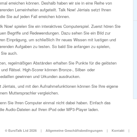
nmal erreichen können. Deshalb haben wir sie in eine Reihe von
erenden Lerneinheiten aufgeteilt. Talk Now! Jèrriais setzt Ihnen
 die Sie auf jeden Fall erreichen können.
lk Now! spielen Sie ein interaktives Computerspiel. Zuerst hören Sie
euen Begriffe und Redewendungen. Dazu sehen Sie ein Bild zur
ren Einprägung, um schließlich Ihr neues Wissen mit lustigen und
ierenden Aufgaben zu testen. So bald Sie anfangen zu spielen,
 Sie auch.
zen, regelmäßigen Abständen erhalten Sie Punkte für die gelösten
 und Rätsel. High-Scorer können Bronze-, Silber- oder
edaillen gewinnen und Urkunden ausdrucken.
it Jèrriais, und mit den Aufnahmefunktionen können Sie Ihre eigene
inem Muttersprachler vergleichen.
enn Sie Ihren Computer einmal nicht dabei haben. Einfach das
ie Audio-Dateien auf Ihren iPod oder MP3-Player laden.
© EuroTalk Ltd 2026
|
Allgemeine Geschäftsbedingungen
|
Kontakt
|