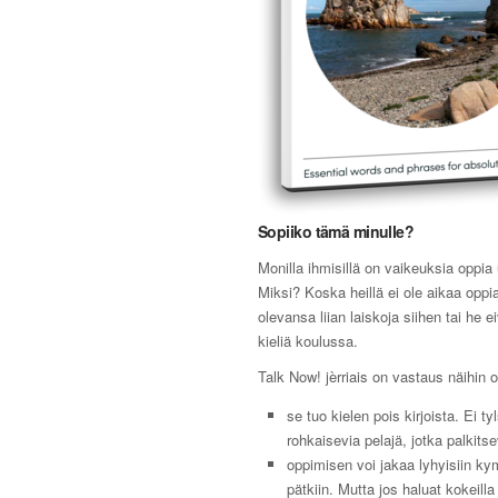
Sopiiko tämä minulle?
Monilla ihmisillä on vaikeuksia oppia 
Miksi? Koska heillä ei ole aikaa oppia
olevansa liian laiskoja siihen tai he e
kieliä koulussa.
Talk Now! jèrriais on vastaus näihin 
se tuo kielen pois kirjoista. Ei ty
rohkaisevia pelajä, jotka palkitse
oppimisen voi jakaa lyhyisiin k
pätkiin. Mutta jos haluat kokeilla