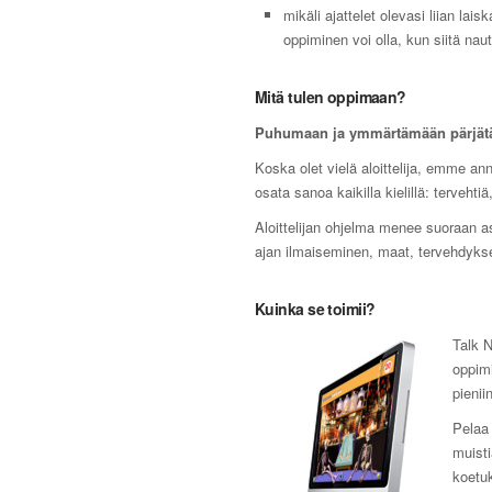
mikäli ajattelet olevasi liian lai
oppiminen voi olla, kun siitä nautt
Mitä tulen oppimaan?
Puhumaan ja ymmärtämään pärjät
Koska olet vielä aloittelija, emme ann
osata sanoa kaikilla kielillä: tervehti
Aloittelijan ohjelma menee suoraan as
ajan ilmaiseminen, maat, tervehdykset
Kuinka se toimii?
Talk N
oppimi
pienii
Pelaa 
muist
koetuk