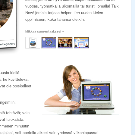
vuotias, työmatkalla ulkomailla tai turisti lomalla! Talk
Now! jèrriais tarjoaa helpon tien uuden kielen
oppimiseen, kuka tahansa oletkin.
klikkaa suurentaaksesi »
uusia kieliä.
, he kuvittelevat
ivät ole opiskelleet
ongelmiin:
lsiä tehtäviä; vain
vat tuloksista.
ymmenen minuutin
 rajojasi, voit opetella alkeet vain yhdessä viikonlopussa!