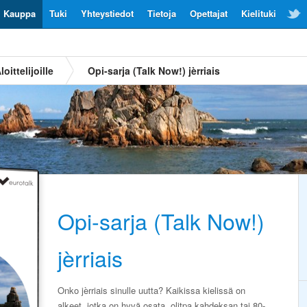
Kauppa
Tuki
Yhteystiedot
Tietoja
Opettajat
Kielituki
loittelijoille
Opi-sarja (Talk Now!) jèrriais
Opi-sarja (Talk Now!)
jèrriais
Onko jèrriais sinulle uutta? Kaikissa kielissä on
alkeet, jotka on hyvä osata, olitpa kahdeksan tai 80-