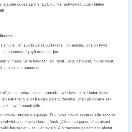
ska, ajattele uudestaan! Yllätyt, kuinka motivoivaa uuden kielen
ii!
äkseen.
a sinulle liian suurta palaa purtavaksi. On asioita, joita on hyvä
ä, tilata juomaa, kysyä suuntaa, jne.
ian ytimeen. Siinä käydään läpi ruoat, värit, ostokset, ruumiinosat,
 ja oleelliset sanonnat.
ow! jèrriais antaa helposti saavutettavia tavotteita. Uuden kielen
nen kertaheitolla on liian iso pala purtavaksi, joten pilkoimme sen
n palkitseviin haasteisiin.
vuorovaikutteisia kielipelejä. Talk Now! ruokkii sinua uusilla sanoilla
ia vahvistavien kuvien kera. Tämän jälkeen se panee osaamisesi
selle hauskojen visailujen avulla. Aloittaessasi pelaamisen aloitat