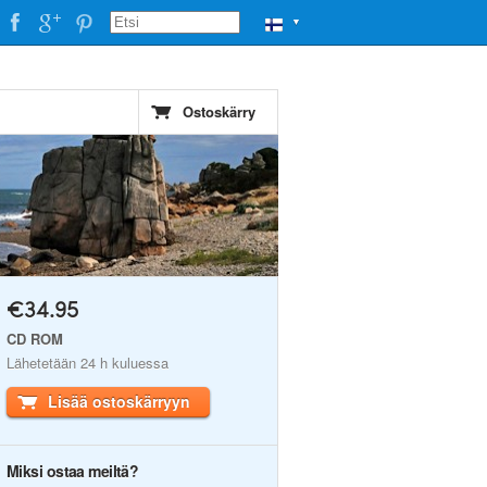
▼
Ostoskärry
€34.95
CD ROM
Lähetetään 24 h kuluessa
Lisää ostoskärryyn
Miksi ostaa meiltä?