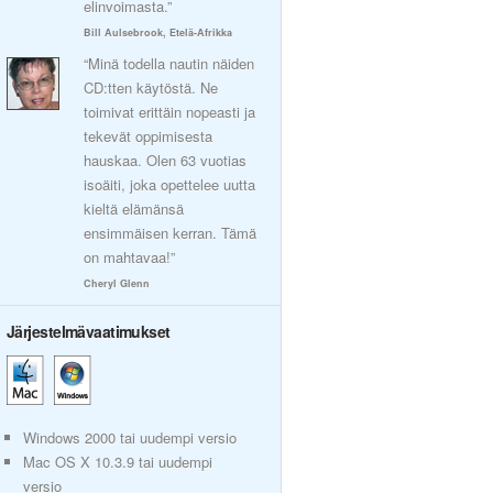
elinvoimasta.”
Bill Aulsebrook, Etelä-Afrikka
“Minä todella nautin näiden
CD:tten käytöstä. Ne
toimivat erittäin nopeasti ja
tekevät oppimisesta
hauskaa. Olen 63 vuotias
isoäiti, joka opettelee uutta
kieltä elämänsä
ensimmäisen kerran. Tämä
on mahtavaa!”
Cheryl Glenn
Järjestelmävaatimukset
Windows 2000 tai uudempi versio
Mac OS X 10.3.9 tai uudempi
versio