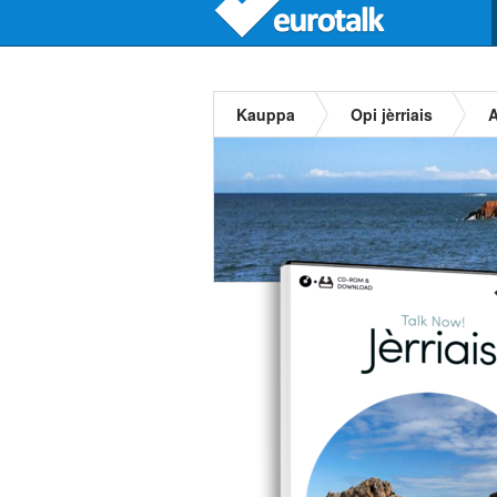
Kauppa
Opi jèrriais
A