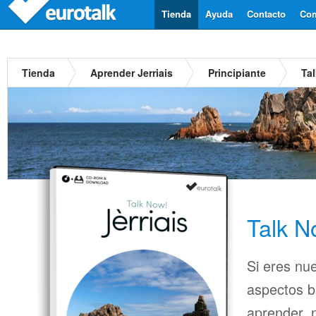
Tienda
Ayuda
Contacto
Com
Tienda
Aprender Jerriais
Principiante
Tal
Talk N
Si eres nue
aspectos b
aprender, n