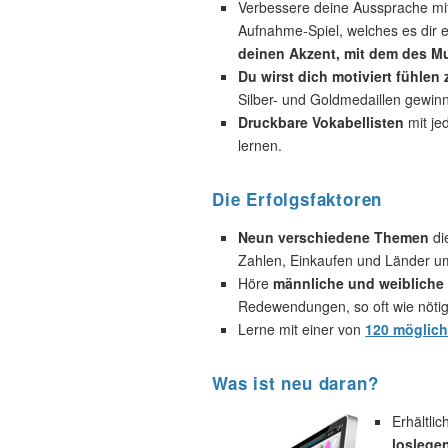
Verbessere deine Aussprache mi
Aufnahme-Spiel, welches es dir e
deinen Akzent, mit dem des Mu
Du wirst dich motiviert fühlen
Silber- und Goldmedaillen gewin
Druckbare Vokabellisten
mit je
lernen.
Die Erfolgsfaktoren
Neun verschiedene Themen
di
Zahlen, Einkaufen und Länder u
Höre
männliche und weibliche 
Redewendungen, so oft wie nötig
Lerne mit einer von
120 möglic
Was ist neu daran?
Erhältli
loslege