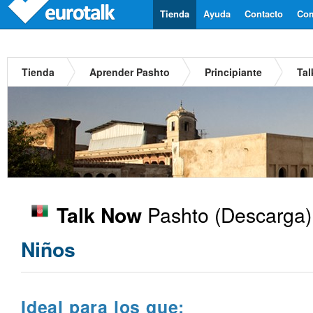
Tienda
Ayuda
Contacto
Com
Tienda
Aprender Pashto
Principiante
Tal
Pashto
(Descarga)
Talk Now
Niños
Ideal para los que: