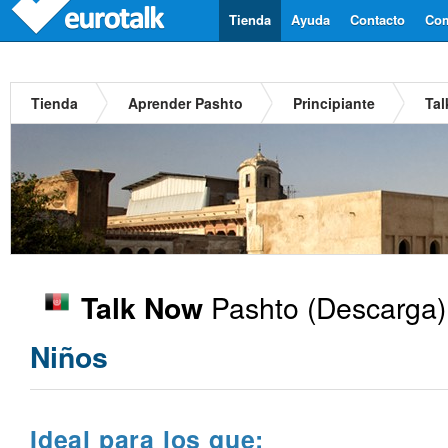
Tienda
Ayuda
Contacto
Com
Tienda
Aprender Pashto
Principiante
Tal
Pashto
(Descarga)
Talk Now
Niños
Ideal para los que: