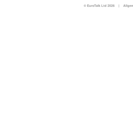
© EuroTalk Ltd 2026
|
Allge