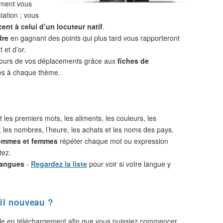
ement vous
iation ; vous
ent à celui d’un locuteur natif
.
dre
en gagnant des points qui plus tard vous rapporteront
 et d’or.
cours de vos déplacements grâce aux
fiches de
s à chaque thème.
 les premiers mots, les aliments, les couleurs, les
, les nombres, l’heure, les achats et les noms des pays.
hommes et femmes
répéter chaque mot ou expression
tez.
langues
-
Regardez la liste
pour voir si votre langue y
il nouveau ?
le en téléchargement afin que vous puissiez commencer