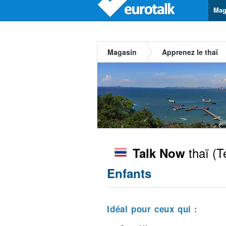
Mag
Magasin
Apprenez le thaï
thaï
(T
Talk Now
Enfants
Idéal pour ceux qui :