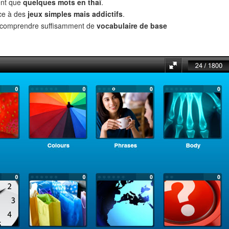
ent que
quelques mots en thaï
.
âce à des
jeux simples mais addictifs
.
t comprendre suffisamment de
vocabulaire de base