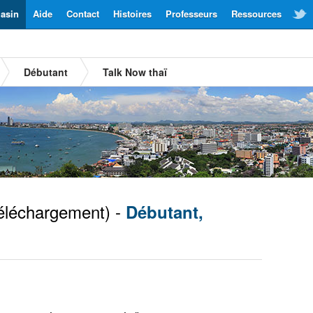
asin
Aide
Contact
Histoires
Professeurs
Ressources
Débutant
Talk Now thaï
éléchargement) -
Débutant,