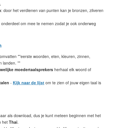
.
n
: door het verdienen van punten kan je bronzen, zilveren
 onderdeel om mee te nemen zodat je ook onderweg
n
omvatten **eerste woorden, eten, kleuren, zinnen,
n landen. **
welijke moedertaalsprekers
herhaal elk woord of
talen
-
Kijk naar de lijst
om te zien of jouw eigen taal is
aar als download, dus je kunt meteen beginnen met het
n het
Thai
.