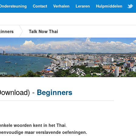
Ondersteuning
Contact
Verhalen
Leraren
Hulpmiddelen
inners
Talk Now Thai
ownload) -
Beginners
enkele woorden kent in het Thai
.
eenvoudige maar verslavende oefeningen.