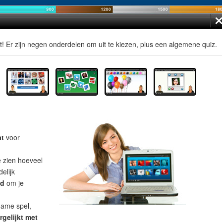
t! Er zijn negen onderdelen om uit te kiezen, plus een algemene quiz.
at
voor
e zien hoeveel
elijk
ad
om je
name spel,
rgelijkt met