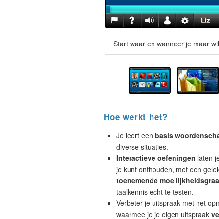
Start waar en wanneer je maar wil
Hoe werkt het?
Je leert een
basis woordensch
diverse situaties.
Interactieve oefeningen
laten j
je kunt onthouden, met een geleid
toenemende moeilijkheidsgra
taalkennis echt te testen.
Verbeter je uitspraak met het op
waarmee je je eigen uitspraak
ve