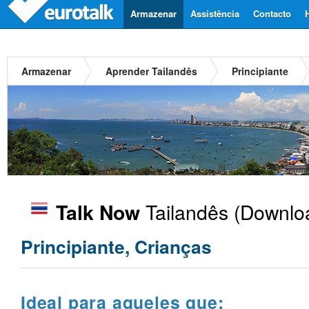
Armazenar
Assistência
Contacto
Armazenar
Aprender Tailandês
Principiante
Tailandês
(Downloa
Talk Now
Principiante, Crianças
Ideal para aqueles que: