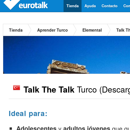
Tienda
Ayuda
Contacto
Com
Tienda
Aprender Turco
Elemental
Talk T
Turco
(Descar
Talk The Talk
Ideal para:
Adolescentes
y
adultos jóvenes
que qu