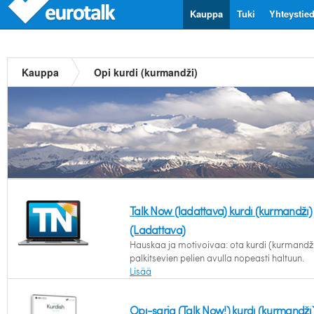
Kauppa
Tuki
Yhteystie
Kauppa
Opi kurdi (kurmandži)
Talk Now (ladattava) kurdi (kurmandži)
(Ladattava)
Hauskaa ja motivoivaa: ota kurdi (kurmandž
palkitsevien pelien avulla nopeasti haltuun.
Lisää
Opi-sarja (Talk Now!) kurdi (kurmandži