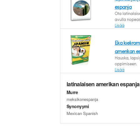
espanja
Ota latinalai
avulla nopeas
Lisää
Eka kielirom
amerikan e
Hauska, lapsi
oppimiseen.
Lisää
latinalaisen amerikan espanja 
Murre
meksikonespanja
Synonyymi
Mexican Spanish