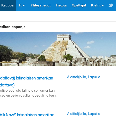
Kauppa
Tuki
Yhteystiedot
Tietoja
Opettajat
Kielituki
merikan espanja
Aloittelijoille, Lapsille
adattava) latinalaisen amerikan
dattava)
tivoivaa: ota latinalaisen amerikan
sevien pelien avulla nopeasti haltuun.
Aloittelijoille, Lapsille
alk Now!) latinalaisen amerikan