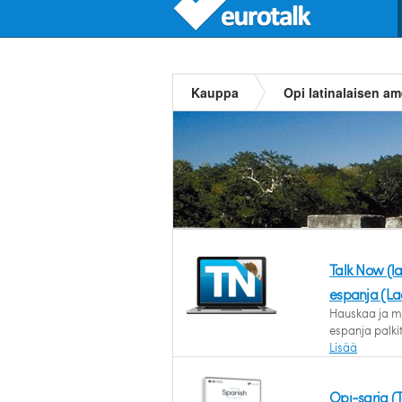
Kauppa
Opi latinalaisen a
Talk Now (l
espanja (La
Hauskaa ja mo
espanja palkit
Lisää
Opi-sarja (T