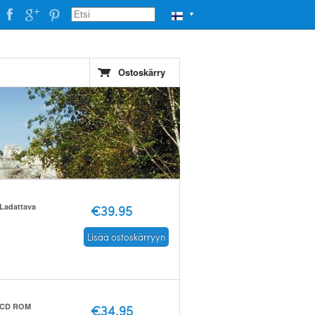
▼
Ostoskärry
Ladattava
€39.95
Lisää ostoskärryyn
CD ROM
€34.95