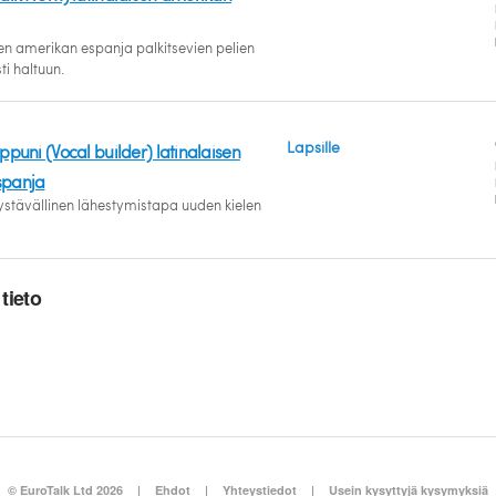
sen amerikan espanja palkitsevien pelien
ti haltuun.
Lapsille
ppuni (Vocal builder) latinalaisen
spanja
ystävällinen lähestymistapa uuden kielen
tieto
© EuroTalk Ltd 2026
|
Ehdot
|
Yhteystiedot
|
Usein kysyttyjä kysymyksiä