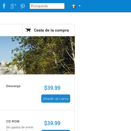
▼
Cesta de la compra
Descarga
$39.99
Añadir al carro
CD ROM
$39.99
Sin gastos de envío