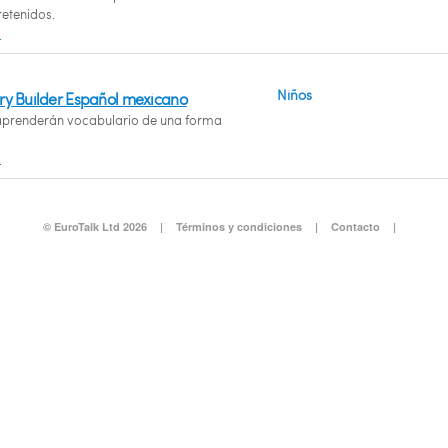
retenidos.
s
Niños
ry Builder Español mexicano
 aprenderán vocabulario de una forma
s
© EuroTalk Ltd 2026
|
Términos y condiciones
|
Contacto
|