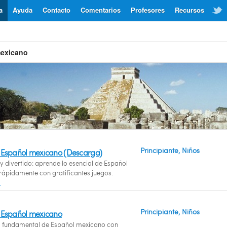
a
Ayuda
Contacto
Comentarios
Profesores
Recursos
mexicano
Principiante, Niños
 Español mexicano (Descarga)
y divertido: aprende lo esencial de Español
ápidamente con gratificantes juegos.
s
Principiante, Niños
 Español mexicano
o fundamental de Español mexicano con