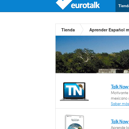
Tiend
Tienda
Aprender Español 
Talk Now
Motivante 
mexicano r
Saber má
Talk Now
Aprende l