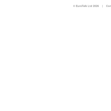
© EuroTalk Ltd 2026
|
Con