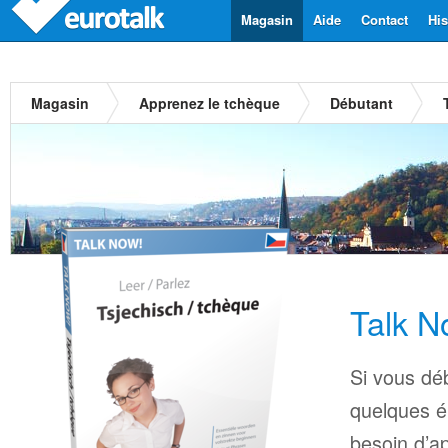
Magasin
Aide
Contact
His
Magasin
Apprenez le tchèque
Débutant
Talk N
Si vous déb
quelques é
besoin d’a