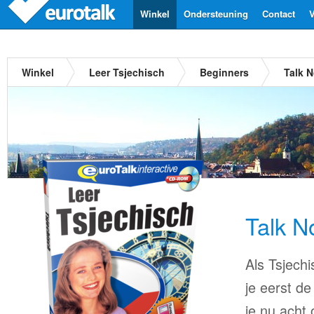
Winkel
Ondersteuning
Contact
V
Winkel
Leer Tsjechisch
Beginners
Talk 
Talk N
Als Tsjechi
je eerst de
je nu acht 