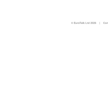
© EuroTalk Ltd 2026
|
Con