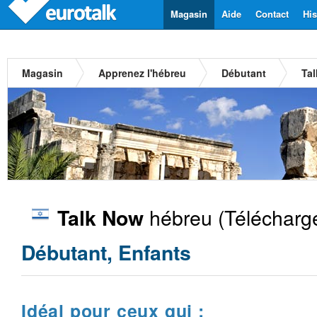
Magasin
Aide
Contact
His
Magasin
Apprenez l'hébreu
Débutant
Ta
hébreu
(Télécharg
Talk Now
Débutant, Enfants
Idéal pour ceux qui :