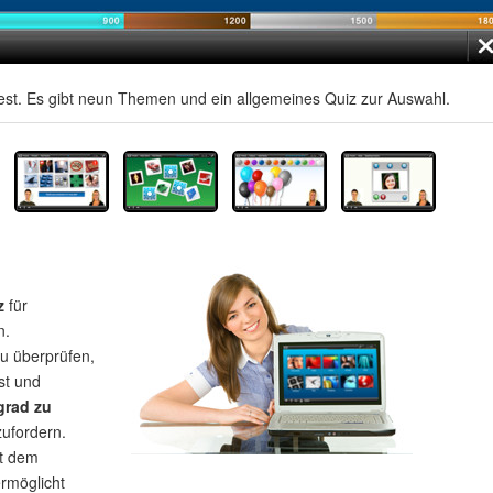
st. Es gibt neun Themen und ein allgemeines Quiz zur Auswahl.
z
für
n.
u überprüfen,
st und
grad zu
zufordern.
t dem
rmöglicht