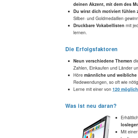
deinen Akzent, mit dem des Mu
Du wirst dich motiviert fühlen
Silber- und Goldmedaillen gewin
Druckbare Vokabellisten
mit je
lernen.
Die Erfolgsfaktoren
Neun verschiedene Themen
di
Zahlen, Einkaufen und Länder u
Höre
männliche und weibliche 
Redewendungen, so oft wie nötig
Lerne mit einer von
120 möglic
Was ist neu daran?
Erhältli
loslege
Mit eine