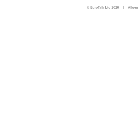
© EuroTalk Ltd 2026
|
Allge