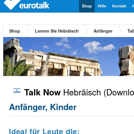
Shop
Hilfe
Kontakt
Shop
Lernen Sie Hebräisch
Anfänger
Ta
Hebräisch
(Downlo
Talk Now
Anfänger, Kinder
Ideal für Leute die: