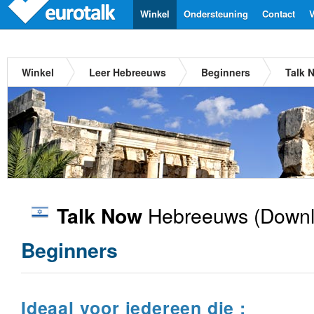
Winkel
Ondersteuning
Contact
V
Winkel
Leer Hebreeuws
Beginners
Talk 
Hebreeuws
(Downl
Talk Now
Beginners
Ideaal voor iedereen die :