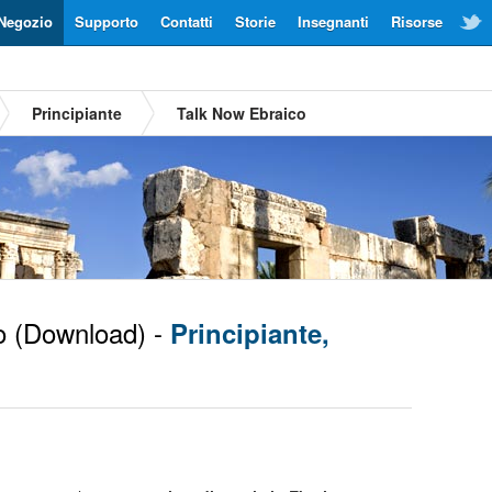
Negozio
Supporto
Contatti
Storie
Insegnanti
Risorse
Principiante
Talk Now Ebraico
o
(Download) -
Principiante,