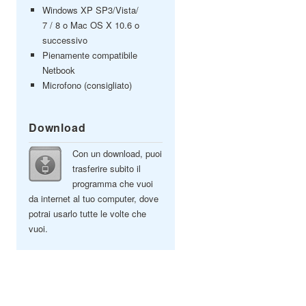
Windows XP SP3/Vista/
7 / 8 o Mac OS X 10.6 o
successivo
Pienamente compatibile
Netbook
Microfono (consigliato)
Download
Con un download, puoi
trasferire subito il
programma che vuoi
da internet al tuo computer, dove
potrai usarlo tutte le volte che
vuoi.