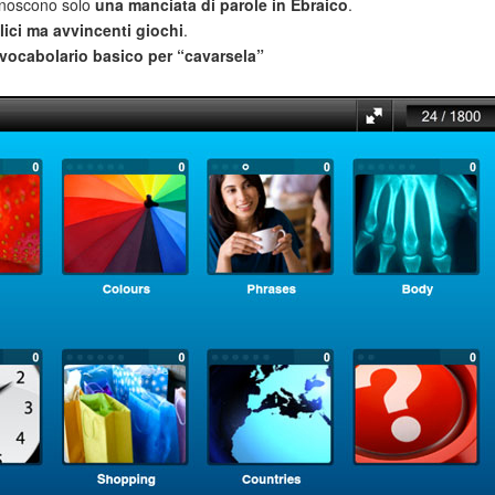
noscono solo
una manciata di parole in Ebraico
.
ici ma avvincenti giochi
.
vocabolario basico per “cavarsela”