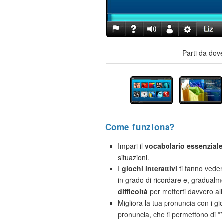
Parti da dov
Come funziona?
Impari il
vocabolario essenzial
situazioni.
I
giochi interattivi
ti fanno vede
in grado di ricordare e, gradual
difficoltà
per metterti davvero al
Migliora la tua pronuncia con i gio
pronuncia, che ti permettono di 