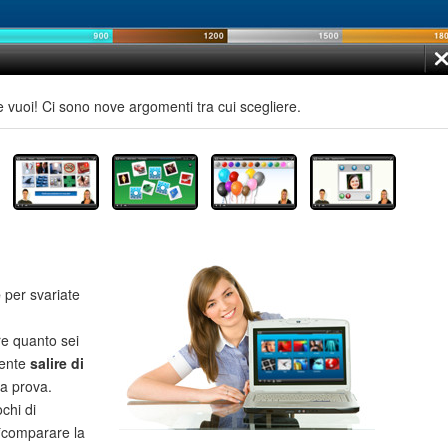
e vuoi! Ci sono nove argomenti tra cui scegliere.
e
per svariate
re quanto sei
mente
salire di
la prova.
chi di
**comparare la