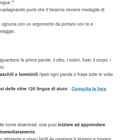
ingua **
uadagnando punti che ti faranno vincere medaglie di
i
ognuna con un argomento da portare con te e
viaggio.
guardano le prime parole, il cibo, i colori, frasi, il corpo, i
ni.
schili e femminili
ripeti ogni parola o frase tutte le volte
i delle oltre 120 lingue di aiuto
-
Consulta la lista
ile come download, cosi puoi
iniziare ad apprendere
 immediatamente
.
n attraente e manu facili da navigare ti aiutano a trovare