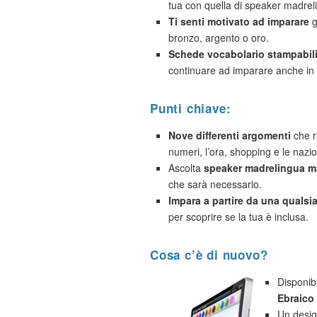
tua con quella di speaker madrel
Ti senti motivato ad imparare
g
bronzo, argento o oro.
Schede vocabolario stampabil
continuare ad imparare anche in 
Punti chiave:
Nove differenti argomenti
che ri
numeri, l’ora, shopping e le nazio
Ascolta
speaker madrelingua ma
che sarà necessario.
Impara a partire da una qualsias
per scoprire se la tua è inclusa.
Cosa c’è di nuovo?
Disponib
Ebraico
Un desig