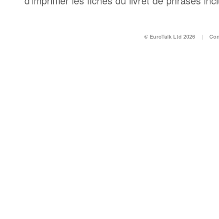
d’imprimer les fiches du livret de phrases in
© EuroTalk Ltd 2026
|
Con