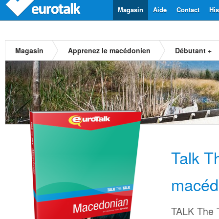
Magasin
Aide
Contact
His
Magasin
Apprenez le macédonien
Débutant +
Talk T
macéd
TALK The T