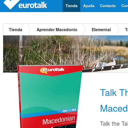
Tienda
Ayuda
Contacto
Com
Tienda
Aprender Macedonio
Elemental
T
Talk T
Maced
Talk the Ta