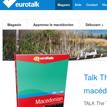
Magasin
Aide
Contact
His
Magasin
Apprenez le macédonien
Débutant +
Talk T
macéd
TALK The T