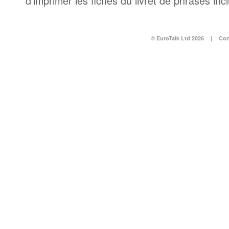
d’imprimer les fiches du livret de phrases in
© EuroTalk Ltd 2026
|
Con