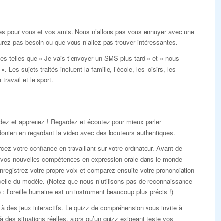
tes pour vous et vos amis. Nous n’allons pas vous ennuyer avec une
urez pas besoin ou que vous n’allez pas trouver intéressantes.
es telles que « Je vais t’envoyer un SMS plus tard » et « nous
 Les sujets traités incluent la famille, l’école, les loisirs, les
travail et le sport.
dez et apprenez ! Regardez et écoutez pour mieux parler
onien en regardant la vidéo avec des locuteurs authentiques.
cez votre confiance en travaillant sur votre ordinateur. Avant de
r vos nouvelles compétences en expression orale dans le monde
enregistrez votre propre voix et comparez ensuite votre prononciation
elle du modèle. (Notez que nous n’utilisons pas de reconnaissance
 : l’oreille humaine est un instrument beaucoup plus précis !)
à des jeux interactifs. Le quizz de compréhension vous invite à
 à des situations réelles, alors qu’un quizz exigeant teste vos