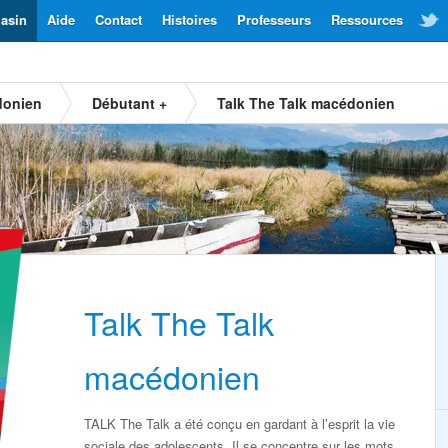
asin
Aide
Contact
Histoires
Professeurs
Ressources
donien
Débutant +
Talk The Talk macédonien
Talk The Talk
macédonien
TALK The Talk a été conçu en gardant à l’esprit la vie
sociale des adolescents. Il se concentre sur les mots