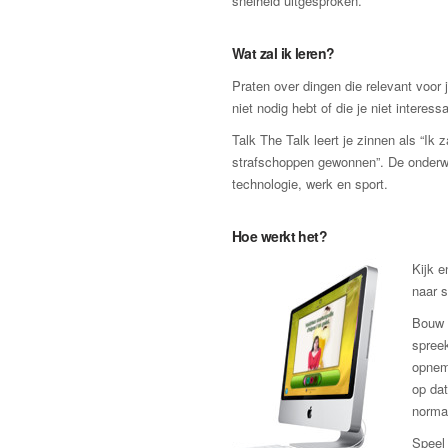
snelheid uitgesproken.
Wat zal ik leren?
Praten over dingen die relevant voor j
niet nodig hebt of die je niet interessa
Talk The Talk leert je zinnen als “Ik 
strafschoppen gewonnen”. De onderwer
technologie, werk en sport.
Hoe werkt het?
Kijk e
naar s
Bouw 
spreek
opnem
op dat
norma
Speel 