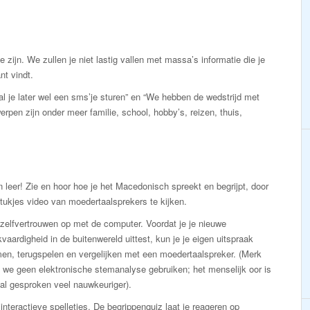
e zijn. We zullen je niet lastig vallen met massa’s informatie die je
nt vindt.
zal je later wel een sms’je sturen” en “We hebben de wedstrijd met
pen zijn onder meer familie, school, hobby’s, reizen, thuis,
n leer! Zie en hoor hoe je het Macedonisch spreekt en begrijpt, door
tukjes video van moedertaalsprekers te kijken.
zelfvertrouwen op met de computer. Voordat je je nieuwe
vaardigheid in de buitenwereld uittest, kun je je eigen uitspraak
en, terugspelen en vergelijken met een moedertaalspreker. (Merk
 we geen elektronische stemanalyse gebruiken; het menselijk oor is
al gesproken veel nauwkeuriger).
interactieve spelletjes. De begrippenquiz laat je reageren op