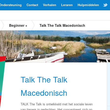
Ondersteuning
Contact
Verhalen
Leraren
Hulpmiddelen
Beginner +
Talk The Talk Macedonisch
Talk The Talk
Macedonisch
TALK The Talk is ontwikkeld met het sociale leven
van tieners in gedachten. Het concentreert zich op