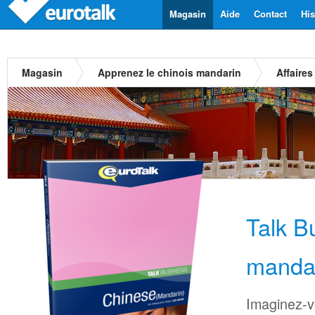
Magasin
Aide
Contact
His
Magasin
Apprenez le chinois mandarin
Affaires
Talk B
manda
Imaginez-v