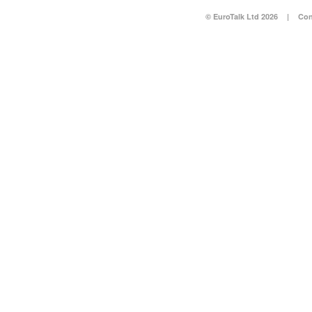
© EuroTalk Ltd 2026
|
Con