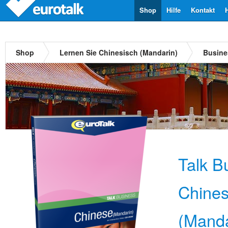
Shop
Hilfe
Kontakt
Shop
Lernen Sie Chinesisch (Mandarin)
Busine
Talk B
Chines
(Manda