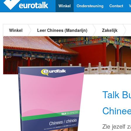
Winkel
Ondersteuning
Contact
V
Winkel
Leer Chinees (Mandarijn)
Zakelijk
Talk B
Chinee
Zie jezelf