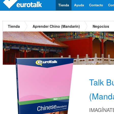
Tienda
Ayuda
Contacto
Com
Tienda
Aprender Chino (Mandarín)
Negocios
Talk B
(Manda
IMAGÍNATE