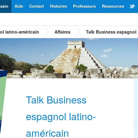
asin
Aide
Contact
Histoires
Professeurs
Ressources
l latino-américain
Affaires
Talk Business espagnol 
Talk Business
espagnol latino-
américain