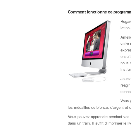
Comment fonctionne ce program
Regar
latino
Amélio
votre 
expres
ensui
nous n
instru
Jouez 
réagir
connai
Vous 
les médailles de bronze, d’argent et d
Vous pouvez apprendre pendant vos 
dans un train. Il suffit d’imprimer le