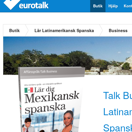
Butik
Hjälp
Kont
Butik
Lär Latinamerikansk Spanska
Business
Talk B
Latina
Spans