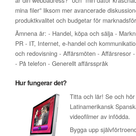
är din webbadress?” och “min dator kraschade
mina filer” liksom mer avancerade diskussion
produktkvalitet och budgetar för marknadsför
Ämnena är: - Handel, köpa och sälja - Markn
PR - IT, Internet, e-handel och kommunikati
och redovisning - Affärsmöten - Affärsresor -
- På telefon - Generellt affärsspråk
Hur fungerar det?
Titta och lär! Se och hör
Latinamerikansk Spanska
videofilmer av infödda.
Bygga upp självförtroend