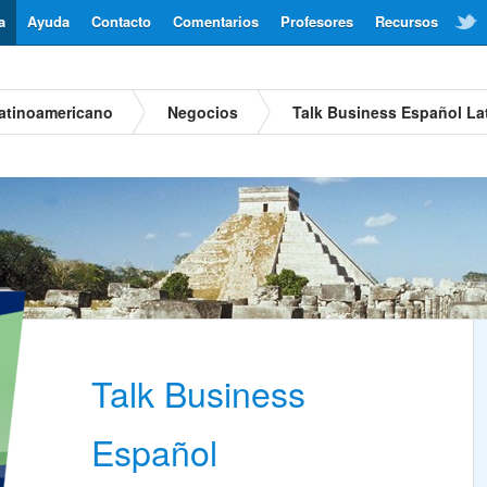
a
Ayuda
Contacto
Comentarios
Profesores
Recursos
atinoamericano
Negocios
Talk Business Español La
Talk Business
Español