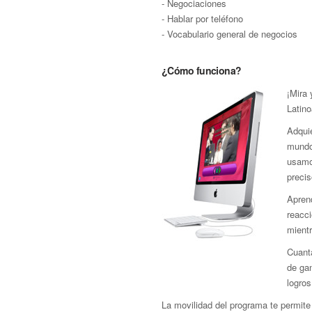
- Negociaciones
- Hablar por teléfono
- Vocabulario general de negocios
¿Cómo funciona?
¡Mira
Latin
Adquie
mundo 
usamo
precis
Aprend
reacci
mient
Cuant
de gan
logros
La movilidad del programa te permite 