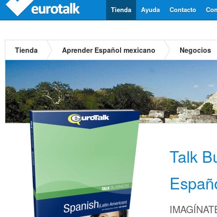
Tienda
Ayuda
Contacto
Com
Tienda
Aprender Español mexicano
Negocios
Talk B
Españ
IMAGÍNATE