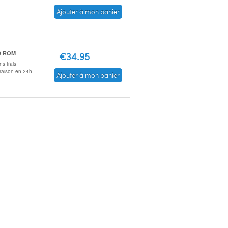
Ajouter à mon panier
D ROM
€34.95
s frais
vraison en 24h
Ajouter à mon panier