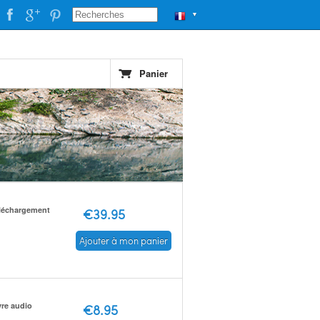
▼
Panier
léchargement
€39.95
Ajouter à mon panier
vre audio
€8.95