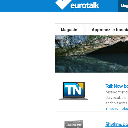
Mag
Magasin
Apprenez le bosn
Talk Now b
Motivant et a
du vocabulair
enrichissants.
En savoir plu
Rhythms bos