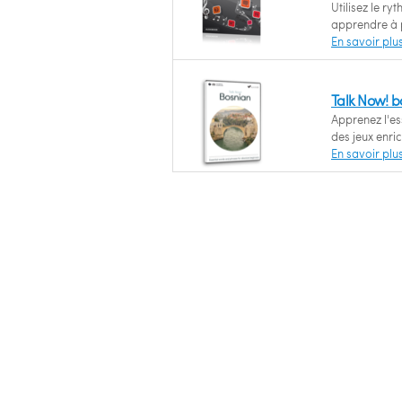
Utilisez le r
apprendre à 
En savoir plu
Talk Now! b
Apprenez l'e
des jeux enri
En savoir plu