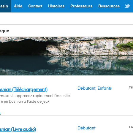
asin
Aide
Contact
Histoires
Professeurs
Ressources
iaque
Té
Débutant, Enfants
osnian (Téléchargement)
musant : apprenez rapidement l’essentiel
e en bosnian à l’aide de jeux
s
Li
Débutant
nian (Livre audio)