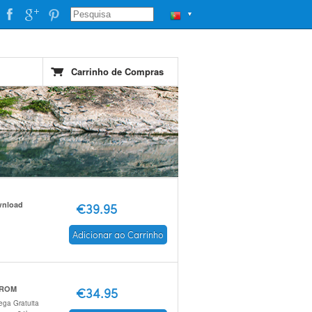
▼
Carrinho de Compras
nload
€39.95
Adicionar ao Carrinho
 ROM
€34.95
ega Gratuita