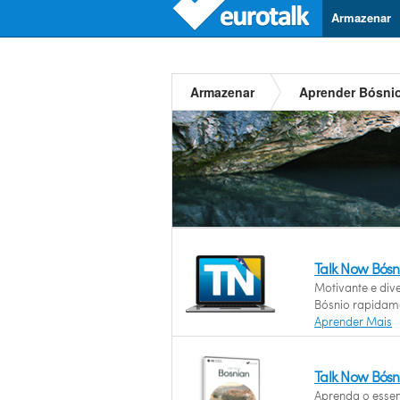
Armazenar
Armazenar
Aprender Bósni
Talk Now Bósn
Motivante e div
Bósnio rapidam
Aprender Mais
Talk Now Bósn
Aprenda o essen