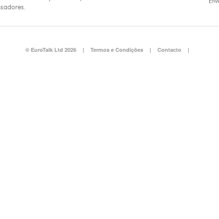
Env
sadores.
© EuroTalk Ltd 2026
|
Termos e Condições
|
Contacto
|