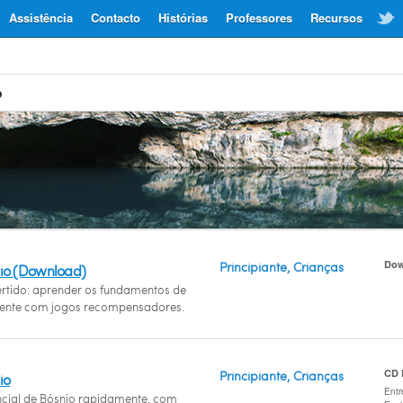
Assistência
Contacto
Histórias
Professores
Recursos
o
Dow
Principiante, Crianças
io (Download)
ertido: aprender os fundamentos de
ente com jogos recompensadores.
CD
Principiante, Crianças
io
Entr
cial de Bósnio rapidamente, com