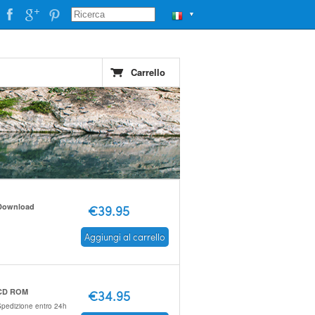
▼
Carrello
Download
€39.95
Aggiungi al carrello
CD ROM
€34.95
pedizione entro 24h