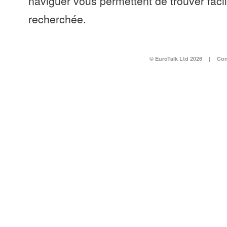
naviguer vous permettent de trouver faci
recherchée.
© EuroTalk Ltd 2026
|
Con