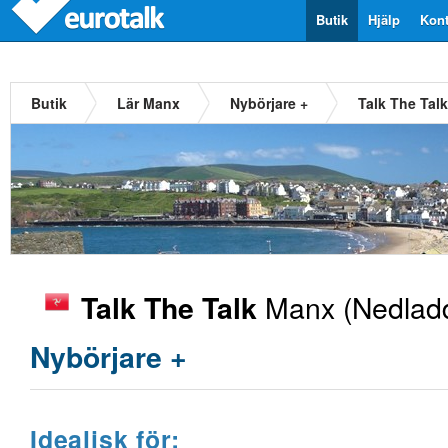
Butik
Hjälp
Kont
Butik
Lär Manx
Nybörjare +
Talk The Tal
Manx
(Nedladd
Talk The Talk
Nybörjare +
Idealisk för: