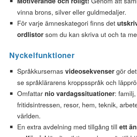
Motiverande och roligt!
Genom att saml
vinna brons, silver eller guldmedaljer.
För varje ämneskategori finns det
utskri
ordlistor
som du kan skriva ut och ta me
Nyckelfunktioner
Språkkursernas
videosekvenser
gör det 
se språklärarens kroppsspråk och läpprör
Omfattar
nio vardagssituationer
: familj
fritidsintressen, resor, hem, teknik, arbete
världen.
En extra avdelning med tillgång till
ett ä