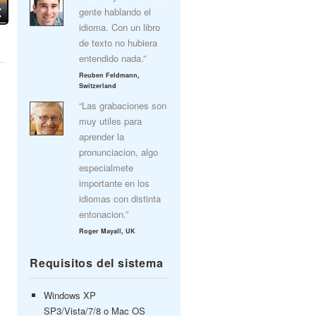
gente hablando el
idioma. Con un libro
de texto no hubiera
entendido nada.”
Reuben Feldmann,
Switzerland
“Las grabaciones son
muy utiles para
aprender la
pronunciacion, algo
especialmete
importante en los
idiomas con distinta
entonacion.”
Roger Mayall, UK
Requisitos del sistema
Windows XP
SP3/Vista/7/8 o Mac OS