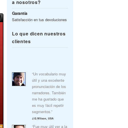
a nosotros?
Garantía
Satisfacción en tus devoluciones
Lo que dicen nuestros
clientes
“Un vocabulario muy
útil y una excelente
pronunciación de los
narradores. También
me ha gustado que
es muy fácil repetir
segmentos.”
J.G.Wilson, USA
“Fue muy útil ver a la