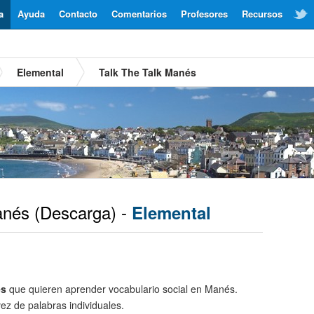
a
Ayuda
Contacto
Comentarios
Profesores
Recursos
Elemental
Talk The Talk Manés
nés
(Descarga) -
Elemental
es
que quieren aprender vocabulario social en Manés.
ez de palabras individuales.